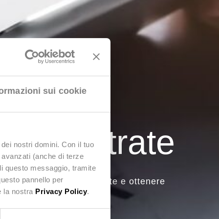
formazioni sui cookie
elle Entrate
dei nostri domini. Con il tuo
e avanzati (anche di terze
udi questo messaggio, tramite
questo pannello per
e dell’Agenzia delle Entrate e ottenere
e la nostra
Privacy Policy
.