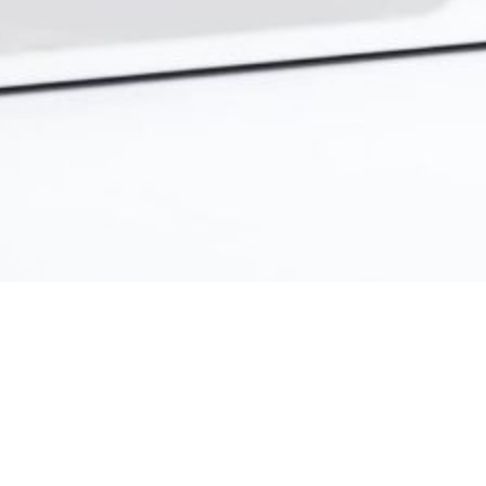
lleati o avversari?
trumenti inadeguati, turnover elevato… Le richieste dell’
o non finire mai.