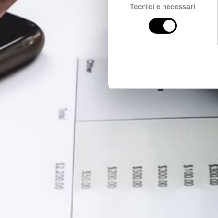
Tecnici e necessari
del
consenso