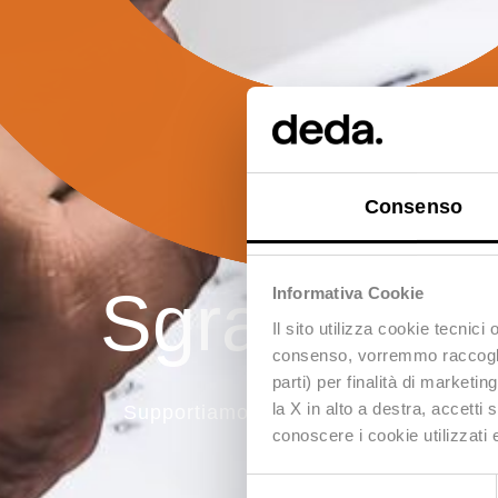
Consenso
Sgravio car
Informativa Cookie
Il sito utilizza
cookie tecnici
o
consenso, vorremmo raccoglier
parti) per finalità di marketi
la
X
in alto a destra, accetti 
Supportiamo gli Enti pubblici nella ri
conoscere i cookie utilizzati
Selezione