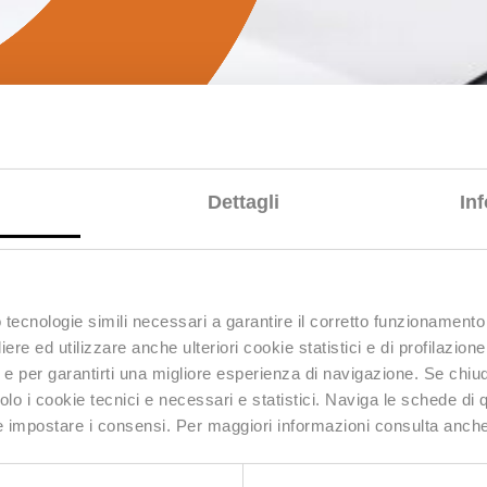
Dettagli
In
Servizio di
telle Agenzia d
 tecnologie simili
necessari
a garantire il corretto funzionamento 
e ed utilizzare anche ulteriori cookie statistici e di profilazion
ng e per garantirti una migliore esperienza di navigazione. Se chi
solo i cookie
tecnici e necessari
e statistici. Naviga le schede di 
costruzione del passato per rispondere alle richiest
 e impostare i consensi. Per maggiori informazioni consulta anch
ingenti recuperi finanziari