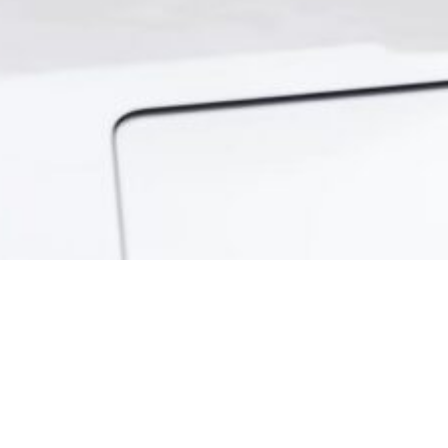
Enti pubblici e Agenzia delle Entrate: a
Il tempo passa e le sfide aumentano: nuovi referenti, s
dell’Agenzia delle Entrate Riscossione (ADER) sembran