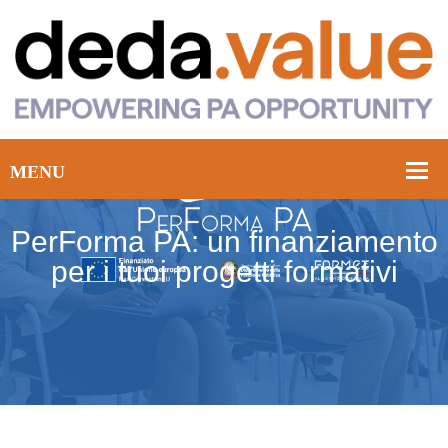
PerForma PA: un finanziamento
per i tuoi progetti formativi