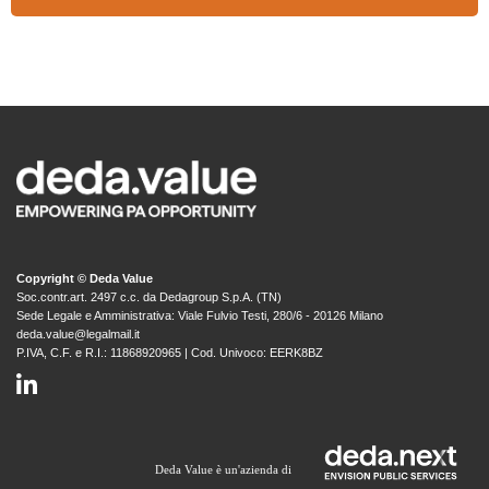
Copyright © Deda Value
Soc.contr.art. 2497 c.c. da Dedagroup S.p.A. (TN)
Sede Legale e Amministrativa: Viale Fulvio Testi, 280/6 - 20126 Milano
deda.value@legalmail.it
P.IVA, C.F. e R.I.: 11868920965 | Cod. Univoco: EERK8BZ
Deda Value è un'azienda di