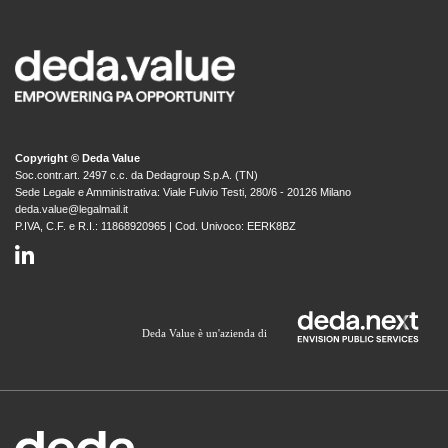
Copyright © Deda Value
Soc.contr.art. 2497 c.c. da Dedagroup S.p.A. (TN)
Sede Legale e Amministrativa: Viale Fulvio Testi, 280/6 - 20126 Milano
deda.value@legalmail.it
P.IVA, C.F. e R.I.: 11868920965 | Cod. Univoco: EERK8BZ
Deda Value è un'azienda di