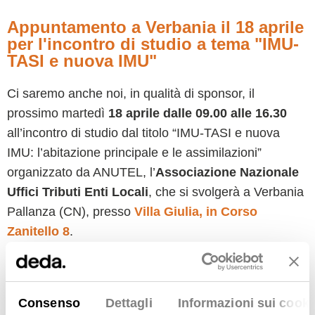
Appuntamento a Verbania il 18 aprile
per l'incontro di studio a tema "IMU-
TASI e nuova IMU"
Ci saremo anche noi, in qualità di sponsor, il
prossimo martedì
18
aprile dalle 09.00 alle 16.30
all’incontro di studio dal titolo “IMU-TASI e nuova
IMU: l’abitazione principale e le assimilazioni”
organizzato da ANUTEL, l’
Associazione Nazionale
Uffici Tributi Enti Locali
, che si svolgerà a Verbania
Pallanza (CN), presso
Villa Giulia, in Corso
Zanitello 8
.
Rivolta ad amministratori, segretari generali, dirigenti,
funzionari di uffici tributi e finanziari, società 100%
pubbliche enti locali e revisori di enti locali, la giornata
Consenso
Dettagli
Informazioni sui cooki