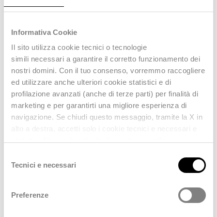
di lavori prevede una ricca agenda di interventi da
parte del formatore Andrea Giglioli, funzionario
tecnico del Comune di Reggio nell’Emilia e docente
Informativa Cookie
ANUTEL.
Il sito utilizza
cookie tecnici
o tecnologie
simili
necessari
a garantire il corretto funzionamento dei
nostri domini. Con il tuo consenso, vorremmo raccogliere
ed utilizzare anche ulteriori cookie statistici e di
profilazione avanzati (anche di terze parti) per finalità di
marketing e per garantirti una migliore esperienza di
navigazione. Se chiudi questo messaggio, tramite la
X
in
alto a destra, accetti solo i cookie
tecnici e necessari
e
statistici. Naviga le schede di questo pannello per
conoscere i cookie utilizzati e impostare i consensi. Per
Selezione
maggiori informazioni consulta anche la nostra
Privacy
Tecnici e necessari
del
Policy
.
consenso
Preferenze
Presso il nostro spazio espositivo potrai scoprire ed