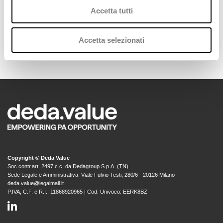
Accetta tutti
LEGGI IL COMUNICATO STAMPA
Accetta selezionati
Copyright © Deda Value
Soc.contr.art. 2497 c.c. da Dedagroup S.p.A. (TN)
Sede Legale e Amministrativa: Viale Fulvio Testi, 280/6 - 20126 Milano
deda.value@legalmail.it
P.IVA, C.F. e R.I.: 11868920965 | Cod. Univoco: EERK8BZ