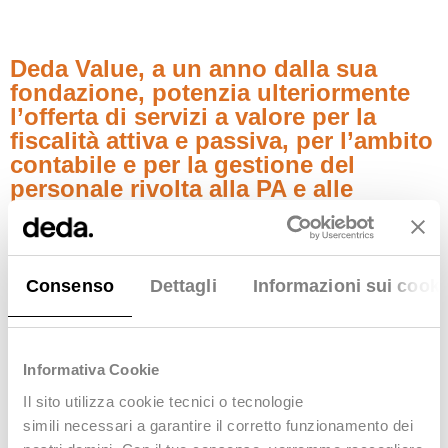
Deda Value, a un anno dalla sua
fondazione, potenzia ulteriormente
l’offerta di servizi a valore per la
fiscalità attiva e passiva, per l’ambito
contabile e per la gestione del
personale rivolta alla PA e alle
aziende sanitarie.
Trento,
14 luglio 2022
– Rafforzare un’offerta volta a
Consenso
Dettagli
Informazioni sui cooki
generare sempre maggiore valore per Enti pubblici e
aziende sanitarie, con servizi ad alta specializzazione
e competenze uniche in Italia. È con questo obiettivo
che
Informativa Cookie
Deda Next
(nuovo nome di Dedagroup Public
Services), società impegnata ad accompagnare la
Il sito utilizza
cookie tecnici
o tecnologie
simili
necessari
a garantire il corretto funzionamento dei
trasformazione digitale della Pubblica