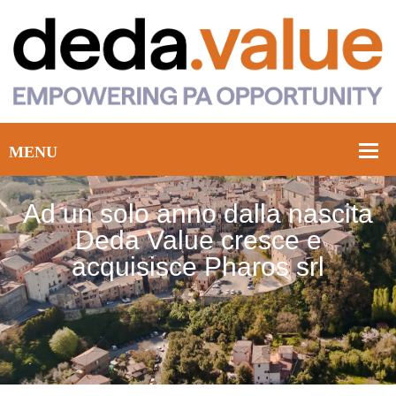
Ad un solo anno dalla nascita
Deda Value cresce e
acquisisce Pharos srl